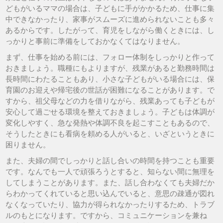
どもがいるママの場合は、子どもに手がかかるため、仕事に集
中できなかったり、家事がスムーズに進められないことも多々
あるからです。したがって、育児をしながら働くときには、し
っかりと事前に準備をしておかなくてはなりません。
まず、仕事を始める前には、フォロー体制をしっかりと作って
おきましょう。職種にもよりますが、残業があると勤務時間は
長時間にわたることもあり、小さな子どもがいる場合には、保
育園のお迎えや帰宅後の世話が困難になることがあります。で
すから、祖父母などの力を借りながら、残業あっても子どもが
安心して過ごせる環境を整えておきましょう。子どもは体調が
変化しやすく、急な発熱や体調不良を起こすこともあるので、
そうしたときにも看病を頼める人がいると、いざというときに
困りません。
また、夫婦の間でしっかりと話し合いの時間を持つことも重要
です。なんでも一人で頑張ろうとすると、知らない間に無理を
してしまうことがあります。また、話し合わなくても夫婦だか
らわかってくれていると思い込んでいると、意思の疎通が図れ
なくなっていたり、協力が得られなかったりするため、トラブ
ルのもとになります。ですから、コミュニケーションを兼ね